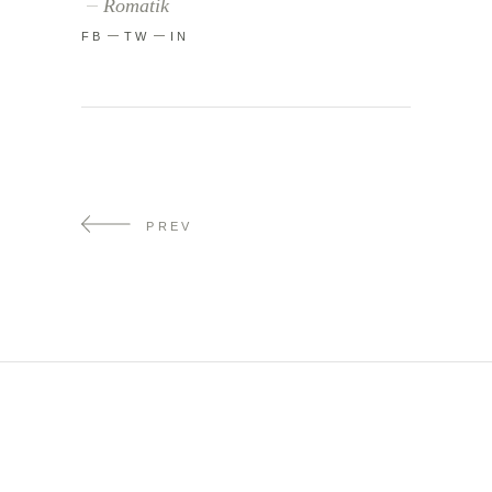
Romatik
FB
TW
IN
PREV