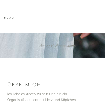
BLOG
Home
/
Hochzeitsplanung
ÜBER MICH
Ich liebe es kreativ zu sein und bin ein
Organisationstalent mit Herz und Köpfchen